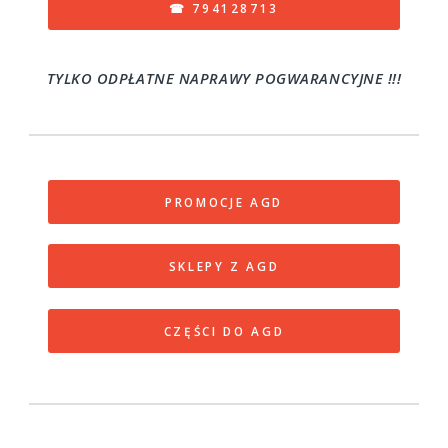
☎ 794128713
TYLKO ODPŁATNE NAPRAWY POGWARANCYJNE !!!
PROMOCJE AGD
SKLEPY Z AGD
CZĘŚCI DO AGD