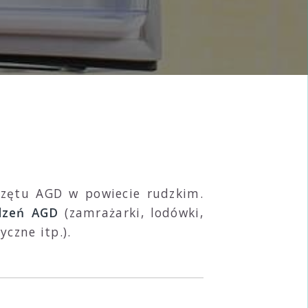
rzętu AGD w powiecie rudzkim.
dzeń AGD
(zamrażarki, lodówki,
yczne itp.).