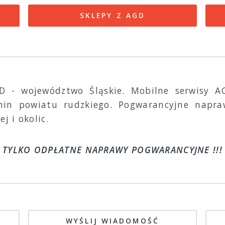
SKLEPY Z AGD
GD - województwo Śląskie. Mobilne serwisy 
gmin powiatu rudzkiego. Pogwarancyjne napr
j i okolic.
TYLKO ODPŁATNE NAPRAWY POGWARANCYJNE !!!
WYŚLIJ WIADOMOŚĆ