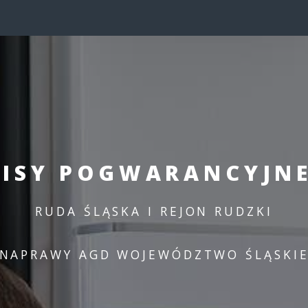
ISY POGWARANCYJN
RUDA ŚLĄSKA I REJON RUDZKI
NAPRAWY AGD WOJEWÓDZTWO ŚLĄSKI