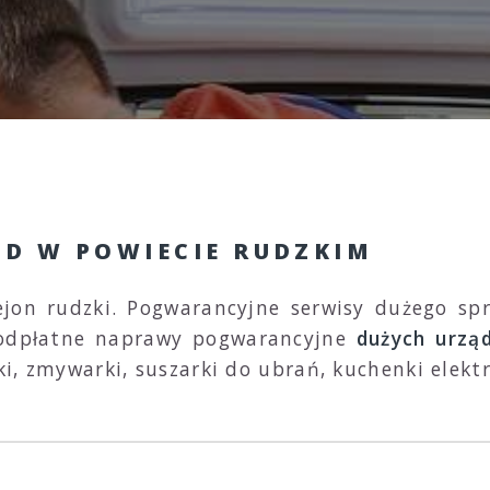
GD W POWIECIE RUDZKIM
jon rudzki. Pogwarancyjne serwisy dużego sp
o odpłatne naprawy pogwarancyjne
dużych urzą
ki, zmywarki, suszarki do ubrań, kuchenki elektr