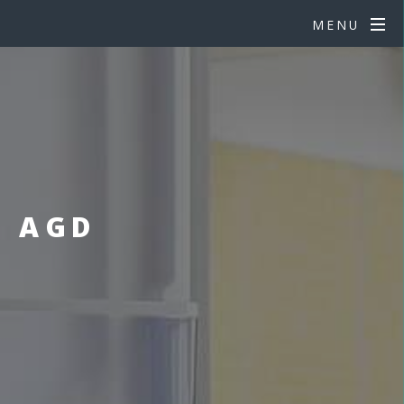
MENU
E AGD
E