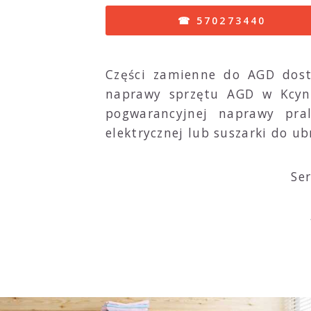
☎ 570273440
Części zamienne do AGD dost
naprawy sprzętu AGD w Kcyni
pogwarancyjnej naprawy pralk
elektrycznej lub suszarki do ub
Ser