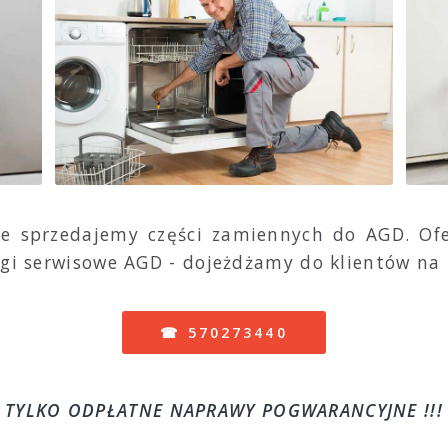
ie sprzedajemy części zamiennych do AGD. Of
ugi serwisowe AGD - dojeżdżamy do klientów na t
☎ 570273440
TYLKO ODPŁATNE NAPRAWY POGWARANCYJNE !!!