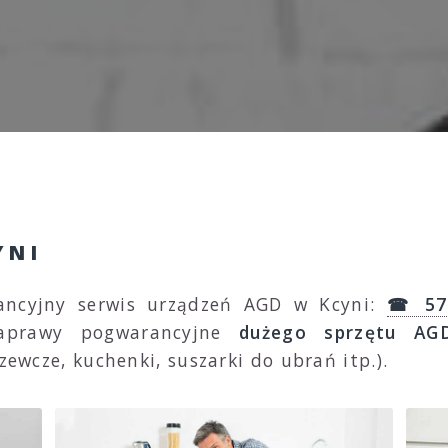
YNI
ancyjny serwis urządzeń AGD w Kcyni:
☎ 57
naprawy pogwarancyjne
dużego sprzętu AG
zewcze, kuchenki, suszarki do ubrań itp.).