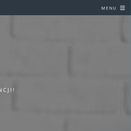
MENU
CJI!