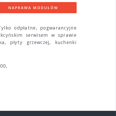
NAPRAWA MODUŁÓW
ylko odpłatne, pogwarancyjne
 kcyńskim serwisem w sprawie
ka, płyty grzewczej, kuchenki
.00,
!