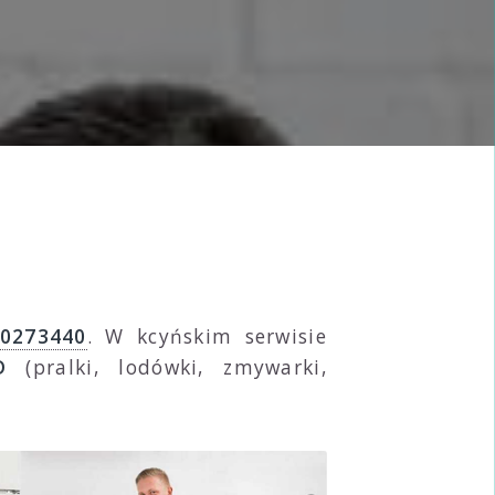
0273440
. W kcyńskim serwisie
D
(pralki, lodówki, zmywarki,