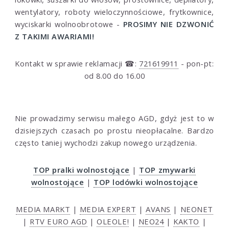
wentylatory, roboty wieloczynnościowe, frytkownice,
wyciskarki wolnoobrotowe -
PROSIMY NIE DZWONIĆ
Z TAKIMI AWARIAMI!
Kontakt w sprawie reklamacji ☎:
721619911
- pon-pt:
od 8.00 do 16.00
Nie prowadzimy serwisu małego AGD, gdyż jest to w
dzisiejszych czasach po prostu nieopłacalne. Bardzo
często taniej wychodzi zakup nowego urządzenia.
TOP pralki wolnostojące
|
TOP zmywarki
wolnostojące
|
TOP lodówki wolnostojące
MEDIA MARKT
|
MEDIA EXPERT
|
AVANS
|
NEONET
|
RTV EURO AGD
|
OLEOLE!
|
NEO24
|
KAKTO
|