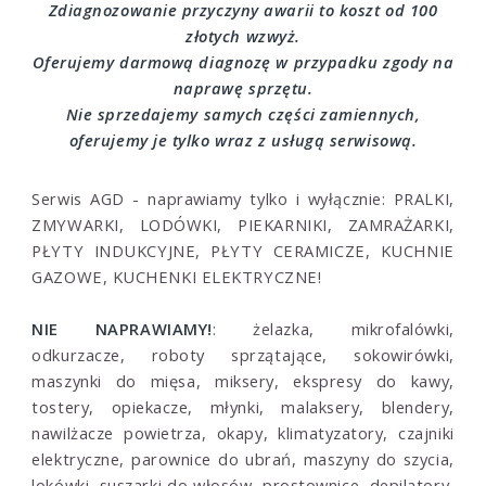
Zdiagnozowanie przyczyny awarii to koszt od 100
złotych wzwyż.
Oferujemy darmową diagnozę w przypadku zgody na
naprawę sprzętu.
Nie sprzedajemy samych części zamiennych,
oferujemy je tylko wraz z usługą serwisową.
Serwis AGD - naprawiamy tylko i wyłącznie: PRALKI,
ZMYWARKI, LODÓWKI, PIEKARNIKI, ZAMRAŻARKI,
PŁYTY INDUKCYJNE, PŁYTY CERAMICZE, KUCHNIE
GAZOWE, KUCHENKI ELEKTRYCZNE!
NIE NAPRAWIAMY!
: żelazka, mikrofalówki,
odkurzacze, roboty sprzątające, sokowirówki,
maszynki do mięsa, miksery, ekspresy do kawy,
tostery, opiekacze, młynki, malaksery, blendery,
nawilżacze powietrza, okapy, klimatyzatory, czajniki
elektryczne, parownice do ubrań, maszyny do szycia,
lokówki, suszarki do włosów, prostownice, depilatory,